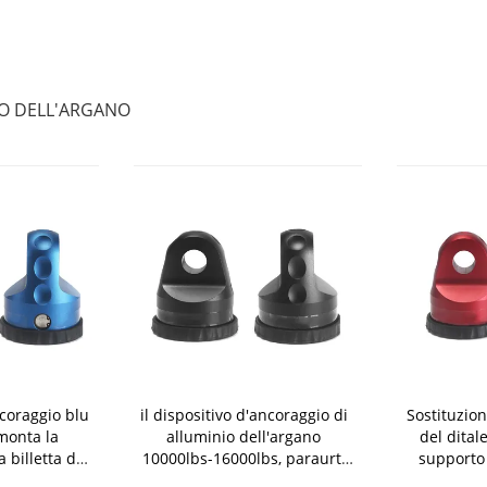
IO DELL'ARGANO
ncoraggio blu
il dispositivo d'ancoraggio di
Sostituzio
monta la
alluminio dell'argano
del dital
 billetta di
10000lbs-16000lbs, paraurti
supporto 
el carico
dell'argano ostacola il cartone
d'ancorag