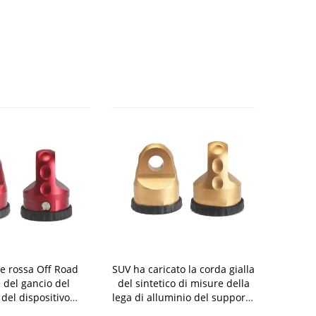
ne rossa Off Road
SUV ha caricato la corda gialla
Dispositi
e del gancio del
del sintetico di misure della
personale de
del dispositivo
lega di alluminio del supporto
di colore
gio dell'argano
del dispositivo d'ancoraggio
dispositivo 