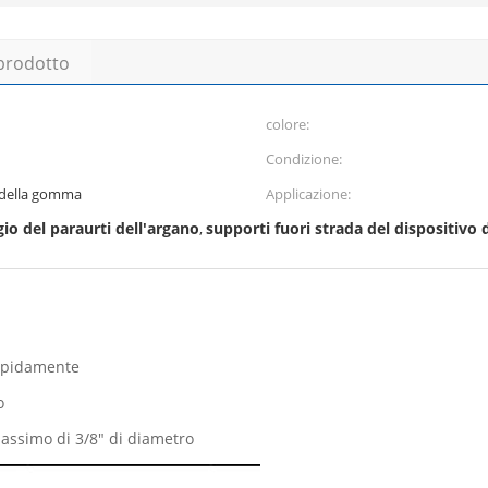
 prodotto
colore:
Condizione:
a della gomma
Applicazione:
gio del paraurti dell'argano
supporti fuori strada del dispositivo
,
rapidamente
o
 massimo di 3/8" di diametro