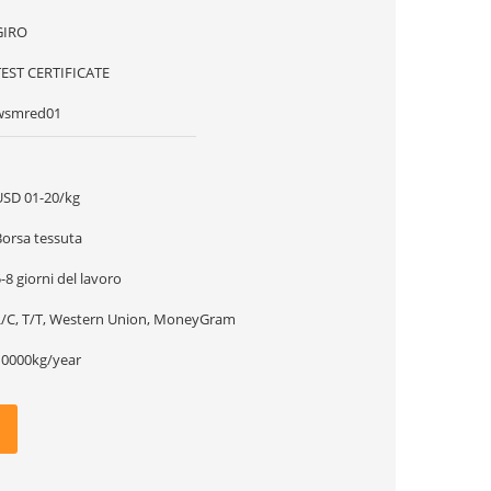
GIRO
TEST CERTIFICATE
wsmred01
1
USD 01-20/kg
Borsa tessuta
-8 giorni del lavoro
L/C, T/T, Western Union, MoneyGram
10000kg/year