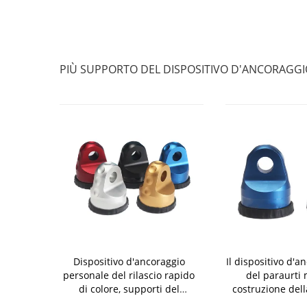
PIÙ SUPPORTO DEL DISPOSITIVO D'ANCORAGG
a corda gialla
Dispositivo d'ancoraggio
Il dispositivo d'a
 misure della
personale del rilascio rapido
del paraurti 
 del supporto
di colore, supporti del
costruzione della
d'ancoraggio
dispositivo d'ancoraggio della
valutazione d