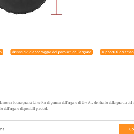
do
dispositivi d'ancoraggio del paraurti dell'argano
supporti fuori strad
Co