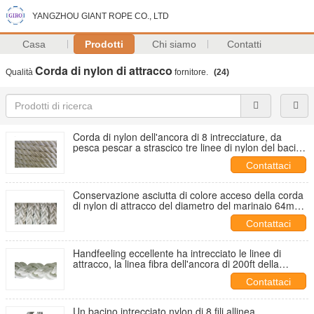
YANGZHOU GIANT ROPE CO., LTD
Casa
Prodotti
Chi siamo
Contatti
Corda di nylon di attracco
Qualità
fornitore.
(24)
Corda di nylon dell'ancora di 8 intrecciature, da
pesca pescar a strascico tre linee di nylon del bacino
del filo
Contattaci
Conservazione asciutta di colore acceso della corda
di nylon di attracco del diametro del marinaio 64mm
rapidamente
Contattaci
Handfeeling eccellente ha intrecciato le linee di
attracco, la linea fibra dell'ancora di 200ft della
poliammide
Contattaci
Un bacino intrecciato nylon di 8 fili allinea