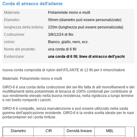
Corda di attracco dell'atlante
Materiale:
Poliammide mono e multi
Diametro:
56mm (diametro può essere personalizzato)
lunghezza della bobina:
220m (lunghezza può essere personalizzata)
Costruzione:
3/8/12/24 di filo
colore:
Bianco, giallo, nero, ecc.
Nome del prodotto:
una corda di 6 fili
una corda di 6 fili
linee di attracco dell'yacht
Evidenziare:
,
nuova corda composita di nylon dell'ATLANTE di 12 fili per il rimorchiatore
Materiale: Poliammide mono e multi
GIRO-6 è una corda della costruzione del sei-filo fatta di alti monofilamenti e dei
multifilamenti della poliammide di tenacia di 100% combinati per contribuire al
suo rendimento elevato nella buona resistenza, nella rigidezza a lungo termine
e nel livello rompenti i carichi.
GIRO-6 è compatto, senza manutenzione e può essere utilizzato nella vasta
gamma dell'applicazione resistente. GIRO-6 è la vostra scelta ideale per le navi
portacontainer ed i porta rinfuse.
Diametro
CIR
Densità lineare
MBL