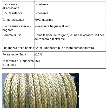
Resistenza
Eccellente
all'abrasione
U.V.Resistance
Eccellente
Termoresistenza
70℃ massimo
Circostanze asciutte &
Può essere bagnato stivato
bagnate
Gamma di uso
Come le linee dell'argano, le linee di attracco, le linee
dell'ancora e resistente
Lunghezza della bobina
220m (lunghezza può essere personalizzata)
Forza impiombata
±10%
Tolleranza di lunghezza
±5%
e del peso
MBL=Minimum che
Si conforma l'iso 2307
rompe carico
Altre dimensioni
Disponibile su richiesta