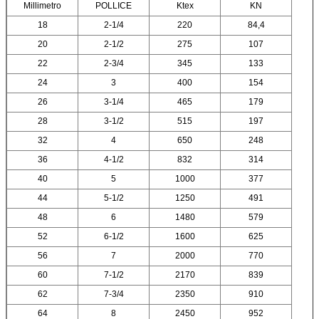
Millimetro
POLLICE
Ktex
KN
18
2-1/4
220
84,4
20
2-1/2
275
107
22
2-3/4
345
133
24
3
400
154
26
3-1/4
465
179
28
3-1/2
515
197
32
4
650
248
36
4-1/2
832
314
40
5
1000
377
44
5-1/2
1250
491
48
6
1480
579
52
6-1/2
1600
625
56
7
2000
770
60
7-1/2
2170
839
62
7-3/4
2350
910
64
8
2450
952