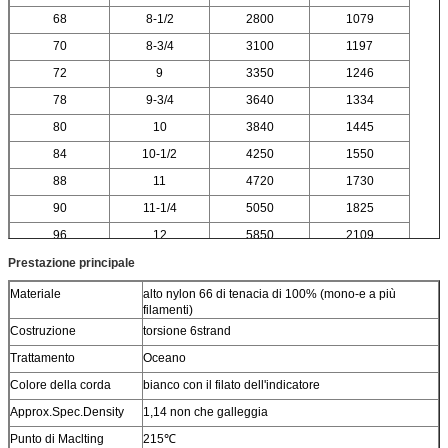
68
8-1/2
2800
1079
70
8-3/4
3100
1197
72
9
3350
1246
78
9-3/4
3640
1334
80
10
3840
1445
84
10-1/2
4250
1550
88
11
4720
1730
90
11-1/4
5050
1825
96
12
5850
2109
Prestazione principale
Materiale
alto nylon 66 di tenacia di 100% (mono-e a più
filamenti)
Costruzione
torsione 6strand
Trattamento
Oceano
Colore della corda
bianco con il filato dell'indicatore
Approx.Spec.Density
1,14 non che galleggia
Punto di Maclting
215℃