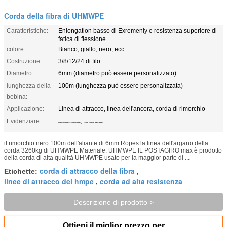
Corda della fibra di UHMWPE
Caratteristiche:
Enlongation basso di Exremenly e resistenza superiore di
fatica di flessione
colore:
Bianco, giallo, nero, ecc.
Costruzione:
3/8/12/24 di filo
Diametro:
6mm (diametro può essere personalizzato)
lunghezza della
100m (lunghezza può essere personalizzata)
bobina:
Applicazione:
Linea di attracco, linea dell'ancora, corda di rimorchio
Evidenziare:
,
corda di attracco della fibra
corda ad alta resistenza
il rimorchio nero 100m dell'aliante di 6mm Ropes la linea dell'argano della
corda 3260kg di UHMWPE Materiale: UHMWPE IL POSTAGIRO max è prodotto
della corda di alta qualità UHMWPE usato per la maggior parte di ...
corda di attracco della fibra
Etichette:
,
linee di attracco del hmpe
corda ad alta resistenza
,
Descrizione di prodotto >
Ottieni il miglior prezzo per