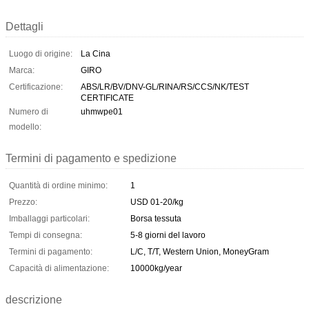
Dettagli
Luogo di origine:
La Cina
Marca:
GIRO
Certificazione:
ABS/LR/BV/DNV-GL/RINA/RS/CCS/NK/TEST
CERTIFICATE
Numero di
uhmwpe01
modello:
Termini di pagamento e spedizione
Quantità di ordine minimo:
1
Prezzo:
USD 01-20/kg
Imballaggi particolari:
Borsa tessuta
Tempi di consegna:
5-8 giorni del lavoro
Termini di pagamento:
L/C, T/T, Western Union, MoneyGram
Capacità di alimentazione:
10000kg/year
descrizione