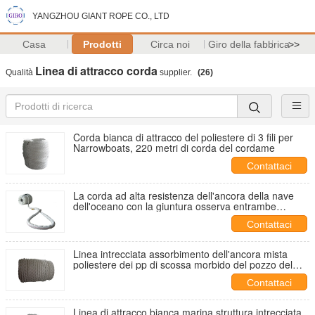
YANGZHOU GIANT ROPE CO., LTD
Casa
Prodotti
Circa noi
Giro della fabbrica
>>
Linea di attracco corda
Qualità
supplier.
(26)
Corda bianca di attracco del poliestere di 3 fili per
Narrowboats, 220 metri di corda del cordame
Contattaci
La corda ad alta resistenza dell'ancora della nave
dell'oceano con la giuntura osserva entrambe
l'estremità antistatica
Contattaci
Linea intrecciata assorbimento dell'ancora mista
poliestere dei pp di scossa morbido del pozzo del
portatile
Contattaci
Linea di attracco bianca marina struttura intrecciata