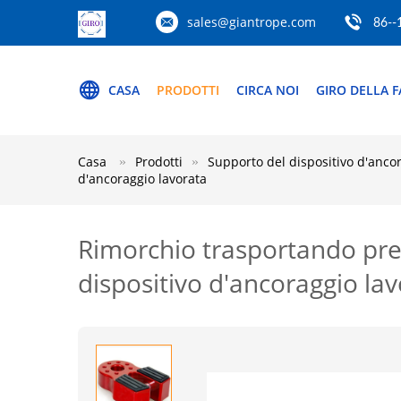
sales@giantrope.com
86--
CASA
PRODOTTI
CIRCA NOI
GIRO DELLA F
Casa
Prodotti
Supporto del dispositivo d'anco
d'ancoraggio lavorata
Rimorchio trasportando prec
dispositivo d'ancoraggio la