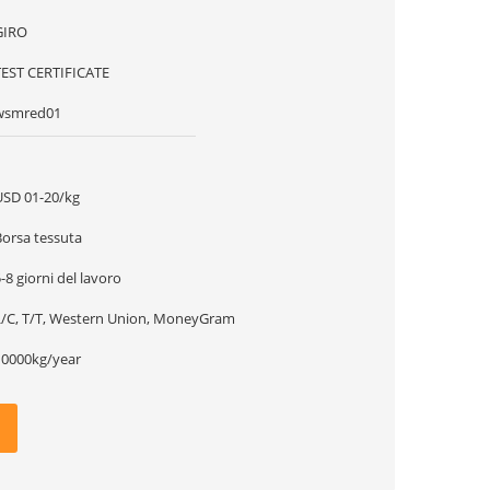
GIRO
TEST CERTIFICATE
wsmred01
1
USD 01-20/kg
Borsa tessuta
-8 giorni del lavoro
L/C, T/T, Western Union, MoneyGram
10000kg/year