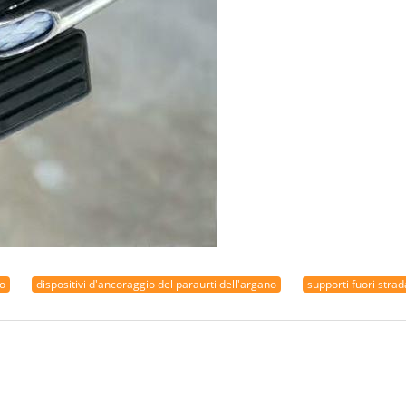
do
dispositivi d'ancoraggio del paraurti dell'argano
supporti fuori strad