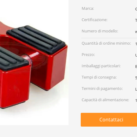
Marca:
Certificazione:
Numero di modello:
Quantità di ordine minimo:
Prezzo:
Imballaggi particolari:
Tempi di consegna:
5
Termini di pagamento:
Capacità di alimentazione:
Contattaci