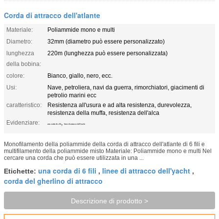
Corda di attracco dell'atlante
Materiale:
Poliammide mono e multi
Diametro:
32mm (diametro può essere personalizzato)
lunghezza
220m (lunghezza può essere personalizzata)
della bobina:
colore:
Bianco, giallo, nero, ecc.
Usi:
Nave, petroliera, navi da guerra, rimorchiatori, giacimenti di
petrolio marini ecc
caratteristico:
Resistenza all'usura e ad alta resistenza, durevolezza,
resistenza della muffa, resistenza dell'alca
Evidenziare:
,
una corda di 6 fili
linee di attracco dell'yacht
Monofilamento della poliammide della corda di attracco dell'atlante di 6 fili e
multifilamento della poliammide misto Materiale: Poliammide mono e multi Nel
cercare una corda che può essere utilizzata in una ...
una corda di 6 fili
linee di attracco dell'yacht
Etichette:
,
,
corda del gherlino di attracco
Descrizione di prodotto >