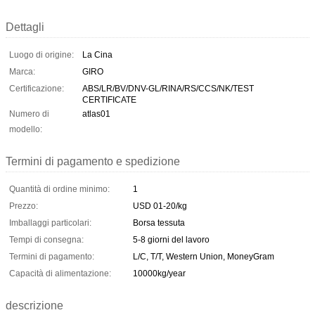
Dettagli
Luogo di origine:
La Cina
Marca:
GIRO
Certificazione:
ABS/LR/BV/DNV-GL/RINA/RS/CCS/NK/TEST
CERTIFICATE
Numero di
atlas01
modello:
Termini di pagamento e spedizione
Quantità di ordine minimo:
1
Prezzo:
USD 01-20/kg
Imballaggi particolari:
Borsa tessuta
Tempi di consegna:
5-8 giorni del lavoro
Termini di pagamento:
L/C, T/T, Western Union, MoneyGram
Capacità di alimentazione:
10000kg/year
descrizione