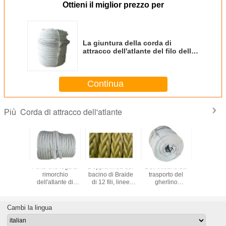
Ottieni il miglior prezzo per
La giuntura della corda di
attracco dell'atlante del filo della
nave porta-container sei osserva
entrambe l'estremità durevole
Continua
Corda di attracco dell'atlante
Più
 attracco
Porto che lega di
Doppia linea del
Dell'oceano del
Metri di al
ggiamento
rimorchio
bacino di Braide
trasporto del
della rottu
 bianca,
dell'atlante di
di 12 fili, linee
gherlino
corde 7
navi che
attracco elettricità
imballaggio di
dell'atlante 6 metri
220 di at
cano le
statica delle corde
serie di attracco
di nylon dei fili
dell'atla
 il filato
68mm x 220 i
dell'yacht
56mm x 220 della
industria d
Cambi la lingua
dicatore
metri di anti
corda