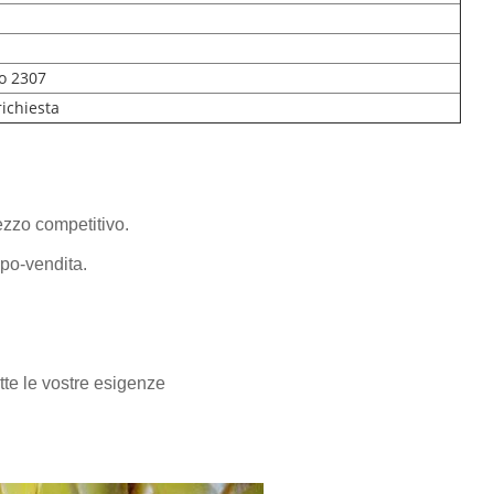
so 2307
richiesta
rezzo competitivo.
opo-vendita.
tte le vostre esigenze