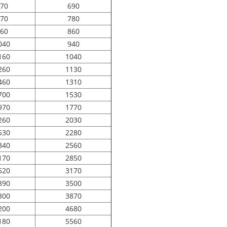
70
690
70
780
60
860
040
940
160
1040
260
1130
460
1310
700
1530
970
1770
260
2030
530
2280
840
2560
170
2850
520
3170
890
3500
300
3870
200
4680
180
5560