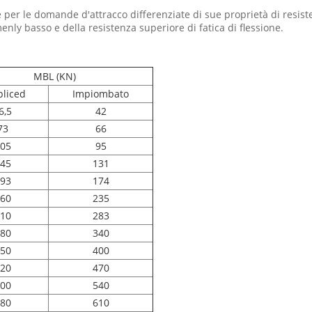
per le domande d'attracco differenziate di sue proprietà di resisten
enly basso e della resistenza superiore di fatica di flessione.
MBL (KN)
liced
Impiombato
6,5
42
73
66
05
95
45
131
93
174
60
235
10
283
80
340
50
400
20
470
00
540
80
610