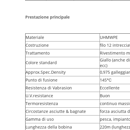
Prestazione principale
Materiale
UHMWPE
Costruzione
filo 12 intreccia
Trattamento
Rivestimento ma
Giallo (anche di
Colore standard
ecc)
Approx.Spec.Density
0,975 galleggi
Punto di fusione
145℃
Resistenza di Vabrasion
Eccellente
U.V.resistance
Buon
Termoresistenza
continuo mass
Circostanze asciutte & bagnate
forza asciutta d
Gamma di uso
pesca, impianto
Lunghezza della bobina
220m (lunghezz