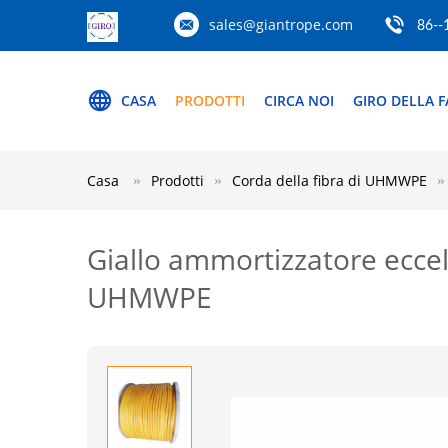
sales@giantrope.com
86--
CASA
PRODOTTI
CIRCA NOI
GIRO DELLA F
Casa
Prodotti
Corda della fibra di UHMWPE
Giallo ammortizzatore eccell
UHMWPE