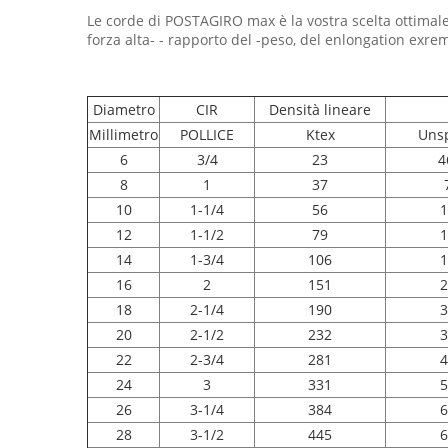
Le corde di POSTAGIRO max è la vostra scelta ottimale 
forza alta- - rapporto del -peso, del enlongation exrem
Diametro
CIR
Densità lineare
Millimetro
POLLICE
Ktex
Unsp
6
3/4
23
4
8
1
37
10
1-1/4
56
1
12
1-1/2
79
1
14
1-3/4
106
1
16
2
151
2
18
2-1/4
190
3
20
2-1/2
232
3
22
2-3/4
281
4
24
3
331
5
26
3-1/4
384
6
28
3-1/2
445
6