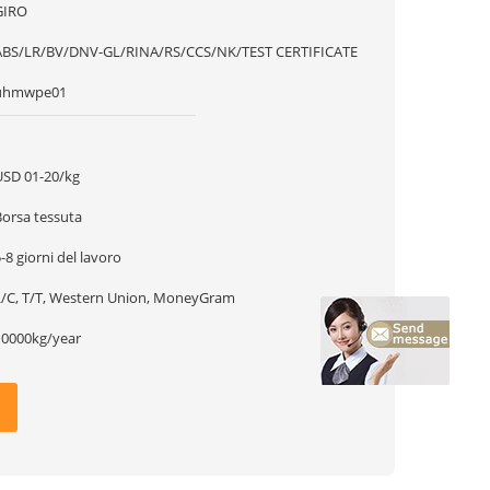
GIRO
ABS/LR/BV/DNV-GL/RINA/RS/CCS/NK/TEST CERTIFICATE
uhmwpe01
1
USD 01-20/kg
Borsa tessuta
-8 giorni del lavoro
L/C, T/T, Western Union, MoneyGram
10000kg/year