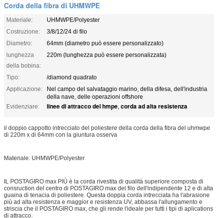
Corda della fibra di UHMWPE
Materiale:
UHMWPE/Polyester
Costruzione:
3/8/12/24 di filo
Diametro:
64mm (diametro può essere personalizzato)
lunghezza
220m (lunghezza può essere personalizzata)
della bobina:
Tipo:
/diamond quadrato
Applicazione:
Nel campo del salvataggio marino, della difesa, dell'industria
della nave, delle operazioni offshore
linee di attracco del hmpe
corda ad alta resistenza
Evidenziare:
,
il doppio cappotto intrecciato del poliestere della corda della fibra del uhmwpe
di 220m x di 64mm con la giuntura osserva
Materiale: UHMWPE/Polyester
IL POSTAGIRO max PIÙ è la corda rivestita di qualità superiore composta di
consruction del centro di POSTAGIRO max del filo dell'indipendente 12 e di alta
guaina di tenacia di poliestere. Questa doppia corda intrecciata ha l'abrasione
più ad alta resistenza e maggior e resistenza UV, abbassa l'allungamento e
striscia che il POSTAGIRO max, che gli rende l'ideale per tutti i tipi di aplications
di attracco.