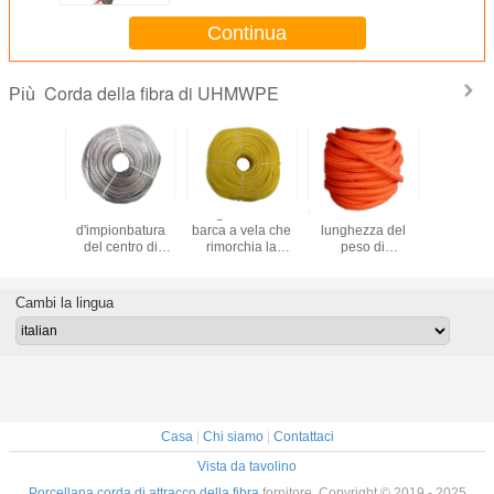
Continua
Corda della fibra di UHMWPE
Più
ravioletta
la corda
Argano della
tolleranza facile di
linee di a
cora di
d'impionbatura
barca a vela che
lunghezza del
arancio d
tenza
del centro di
rimorchia la
peso di
Hmpe st
WPE
100m x di 5mm 12
treccia gialla 4mm
funzionamento
sicura a
, corda
Dyneema, 12
della cavità della
5% della corda
resisten
rimorchio
tesse la corda
corda della fibra
della fibra di
rapporto 
Cambi la lingua
neema
grigia di Dynamax
di UHMWPE 100
220m x di 72mm
metri
UHMWPE
Casa
|
Chi siamo
|
Contattaci
Vista da tavolino
Porcellana corda di attracco della fibra
fornitore. Copyright © 2019 - 2025