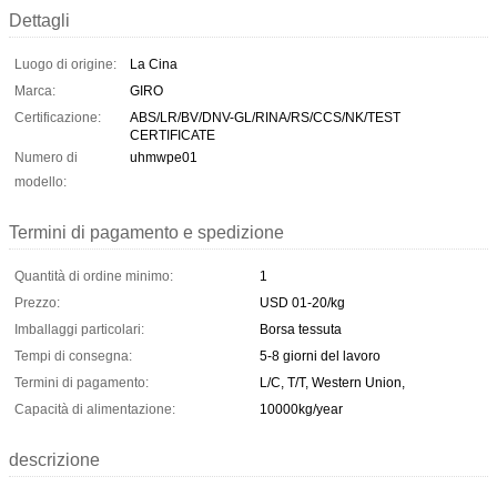
Dettagli
Luogo di origine:
La Cina
Marca:
GIRO
Certificazione:
ABS/LR/BV/DNV-GL/RINA/RS/CCS/NK/TEST
CERTIFICATE
Numero di
uhmwpe01
modello:
Termini di pagamento e spedizione
Quantità di ordine minimo:
1
Prezzo:
USD 01-20/kg
Imballaggi particolari:
Borsa tessuta
Tempi di consegna:
5-8 giorni del lavoro
Termini di pagamento:
L/C, T/T, Western Union,
Capacità di alimentazione:
10000kg/year
descrizione