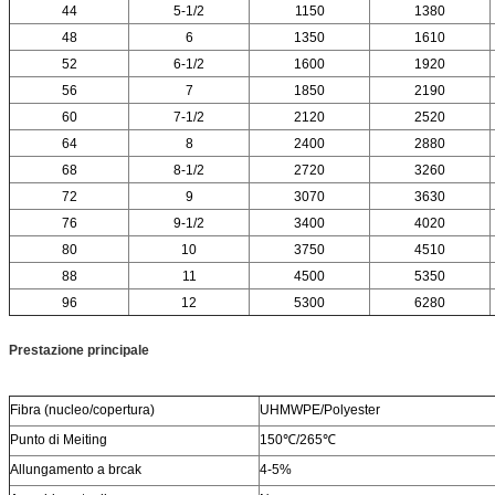
44
5-1/2
1150
1380
48
6
1350
1610
52
6-1/2
1600
1920
56
7
1850
2190
60
7-1/2
2120
2520
64
8
2400
2880
68
8-1/2
2720
3260
72
9
3070
3630
76
9-1/2
3400
4020
80
10
3750
4510
88
11
4500
5350
96
12
5300
6280
Prestazione principale
Fibra (nucleo/copertura)
UHMWPE/Polyester
Punto di Meiting
150℃/265℃
Allungamento a brcak
4-5%