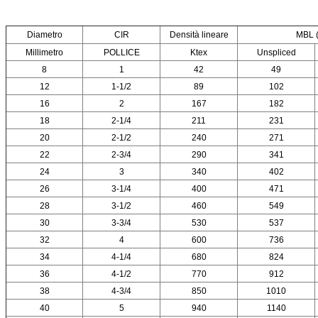
Diametro
CIR
Densità lineare
MBL 
Millimetro
POLLICE
Ktex
Unspliced
8
1
42
49
12
1-1/2
89
102
16
2
167
182
18
2-1/4
211
231
20
2-1/2
240
271
22
2-3/4
290
341
24
3
340
402
26
3-1/4
400
471
28
3-1/2
460
549
30
3-3/4
530
537
32
4
600
736
34
4-1/4
680
824
36
4-1/2
770
912
38
4-3/4
850
1010
40
5
940
1140