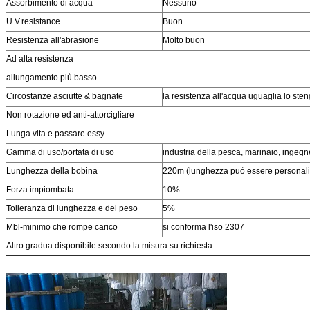
Assorbimento di acqua
Nessuno
U.V.resistance
Buon
Resistenza all'abrasione
Molto buon
Ad alta resistenza
allungamento più basso
Circostanze asciutte & bagnate
la resistenza all'acqua uguaglia lo sten
Non rotazione ed anti-attorcigliare
Lunga vita e passare essy
Gamma di uso/portata di uso
industria della pesca, marinaio, ingegne
Lunghezza della bobina
220m (lunghezza può essere personali
Forza impiombata
10%
Tolleranza di lunghezza e del peso
5%
Mbl-minimo che rompe carico
si conforma l'iso 2307
Altro gradua disponibile secondo la misura su richiesta